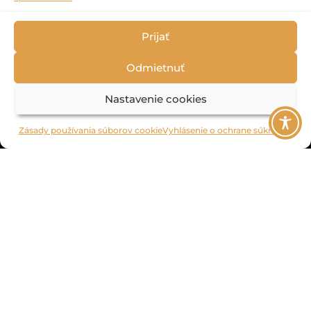
Prijať
foto: Natália
Zajačiková
Odmietnuť
We use cookies to ensure that you have the best experience on our website. If
Nastavenie cookies
you continue to use this site we assume that you accept this.
Learn more
Zásady používania súborov cookie
Vyhlásenie o ochrane súkromia
OK
2022 © Národné osvetové centrum
Spracúvanie osobných údajov
Všeobecné podmienky súťaží