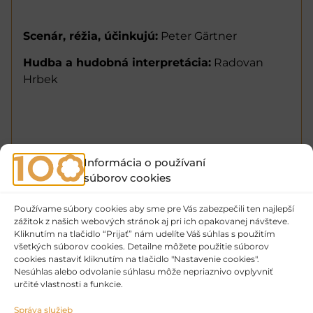
Scenár, réžia, účinkujú:
Peter Gärtner
Hudba a hudobná interpretácia:
Radovan
Hrbek
Informácia o používaní
súborov cookies
Používame súbory cookies aby sme pre Vás zabezpečili ten najlepší
zážitok z našich webových stránok aj pri ich opakovanej návšteve.
Kliknutím na tlačidlo “Prijať” nám udelíte Váš súhlas s použitím
všetkých súborov cookies. Detailne môžete použitie súborov
cookies nastaviť kliknutím na tlačidlo "Nastavenie cookies".
Nesúhlas alebo odvolanie súhlasu môže nepriaznivo ovplyvniť
určité vlastnosti a funkcie.
Správa služieb