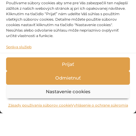
Používame súbory cookies aby sme pre Vás zabezpečili ten najlepší
zážitok z našich webových stránok aj pri ich opakovanej návšteve.
Kliknutím na tlačidlo “Prijať” nám udelíte Váš súhlas s použitím
30. 8.
13:30 – 19:30
všetkých súborov cookies. Detailne môžete použitie súborov
cookies nastaviť kliknutím na tlačidlo "Nastavenie cookies".
31. 8.
12:00 – 17:00
Nesúhlas alebo odvolanie súhlasu môže nepriaznivo ovplyvniť
18:00 – 20:30
určité vlastnosti a funkcie.
1. 9.
12:30 – 20:00
Správa služieb
2. 9.
12:30 – 15:00
16:00 – 21:00
Prijať
3. 9.
11:30 – 14:00
Odmietnuť
16:00 – 22:00
4. 9.
12:00 – 13:30
Nastavenie cookies
Zásady používania súborov cookie
Vyhlásenie o ochrane súkromia
2022 © Národné osvetové centrum