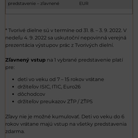
predstavenie – zľavnené
EUR
* Tvorivé dielne sú v termíne od 31. 8. – 3. 9. 2022. V
nedeľu 4. 9. 2022 sa uskutoční nepovinná verejná
prezentácia výstupov prác z Tvorivých dielní.
Zľavnený vstup
na 1 vybrané predstavenie platí
pre:
deti vo veku od 7 – 15 rokov vrátane
držiteľov ISIC, ITIC, Euro26
dôchodcov
držiteľov preukazov ZŤP / ZŤPS
Zľavy nie je možné kumulovať. Deti vo veku do 6
rokov vrátane majú vstup na všetky predstavenia
zdarma.