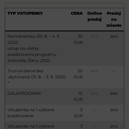
TYP VSTUPENKY
CENA
Online
Predaj
predaj
na
mieste
Permanentka (30. 8. – 4. 9.
30
áno
áno
2022)
EUR
vstup na všetky
predstavenia programu
Scénickej Žatvy 2022
Tvorivé dielne bez
50
áno
–
ubytovania (31. 8. – 3. 9. 2022)
EUR
*
GALAPROGRAM
10
áno
áno
EUR
Vstupenka na 1 vybrané
5
–
áno
predstavenie
EUR
Vstupenka na 1 vybrané
3
–
áno