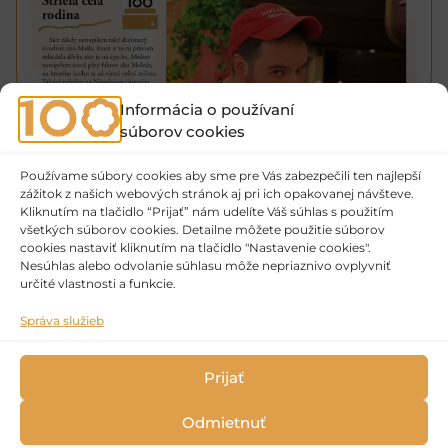
Informácia o používaní
súborov cookies
S. T. O. festivalový denník č. 3
Používame súbory cookies aby sme pre Vás zabezpečili ten najlepší
zážitok z našich webových stránok aj pri ich opakovanej návšteve.
Festivalový denník č. 3
Stiahnuť
Kliknutím na tlačidlo “Prijať” nám udelíte Váš súhlas s použitím
všetkých súborov cookies. Detailne môžete použitie súborov
Zuzana Kronerová pozýva na Scénickú žatvu!
Zmena v programe!
cookies nastaviť kliknutím na tlačidlo "Nastavenie cookies".
Nesúhlas alebo odvolanie súhlasu môže nepriaznivo ovplyvniť
určité vlastnosti a funkcie.
Správa služieb
Prijať
Odmietnuť