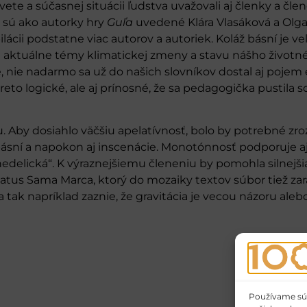
 svete a súčasnej situácii ľudstva uvažovali aj členky a čl
e sú ako autorky hry
Guľa
uvedené Klára Vlasáková a Olga
ácii podstatne viac autorov a autoriek. Koláž básní je 
jú aktuálne témy klimatickej zmeny a stavu nášho životn
, nie nadarmo sa už do našich slovníkov dostal aj poje
preto logické, ale aj prínosné, že sa pedagogička pustila 
Aby dosiahlo väčšiu apelatívnosť, bolo by potrebné zro
h básní a napokon aj inscenácie. Monotónnosť podporuje a
hedelická“. K výraznejšiemu členeniu by pomohla silnejšia
tus Sama Marca, ktorý do mozaiky textov súbor tiež zara
a tak napríklad zaznie, že gravitácia je vecou názoru aleb
Používame súbo