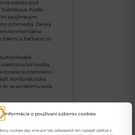
enovia súboru pod
 Stehlíková. Podľa
veľmi zaujímavým
ého prostredia. Závery
m environmentálna
so žiakmi a žiačkami do
zumiteľnejšie
j elektronická hudba,
 ironizácia popieračov
dil. Konšpirátorské
o že za socializmu bola
Informácia o používaní súborov cookies
ry cookies aby sme pre Vás zabezpečili ten najlepší zážitok z