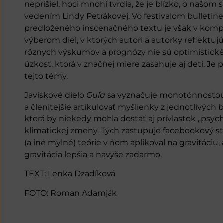
neprišiel, hoci mnohí tvrdia, že je blízko, o našom
vedením Lindy Petrákovej. Vo festivalom bulletin
predloženého inscenačného textu je však v kompil
výberom diel, v ktorých autori a autorky reflektu
rôznych výskumov a prognózy nie sú optimistické
úzkosť, ktorá v značnej miere zasahuje aj deti. Je 
tejto témy.
Javiskové dielo
Guľa
sa vyznačuje monotónnosťou. 
a členitejšie artikulovať myšlienky z jednotlivýc
ktorá by niekedy mohla dostať aj prívlastok „psyc
klimatickej zmeny. Tých zastupuje facebookový sta
(a iné mylné) teórie v ňom aplikoval na gravitáciu, 
gravitácia lepšia a navyše zadarmo.
TEXT: Lenka Dzadíková
FOTO: Roman Adamják