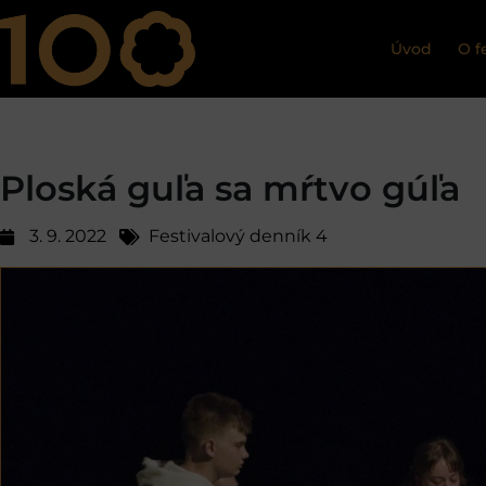
Úvod
O f
Ploská guľa sa mŕtvo gúľa
3. 9. 2022
Festivalový denník 4