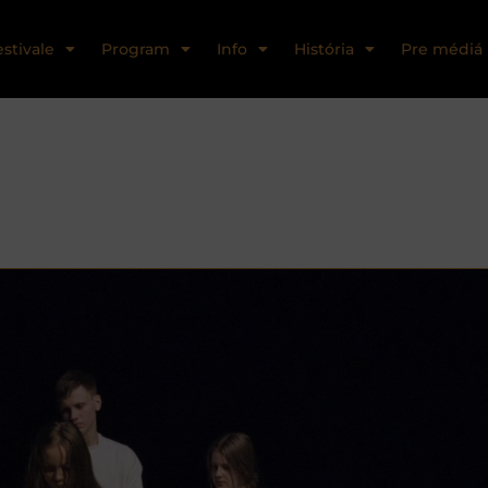
estivale
Program
Info
História
Pre médiá