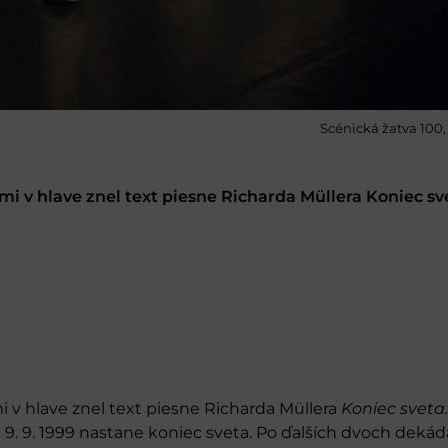
Scénická žatva 100, 
 v hlave znel text piesne Richarda Müllera Koniec svet
 v hlave znel text piesne Richarda Müllera
Koniec sveta.
že 9. 9. 1999 nastane koniec sveta. Po ďalších dvoch deká