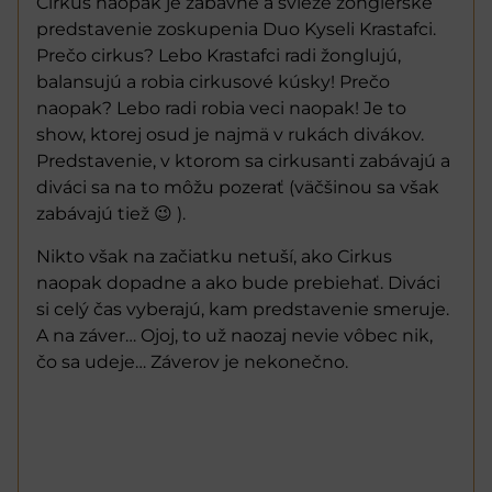
Cirkus naopak je zábavné a svieže žonglérske
predstavenie zoskupenia Duo Kyseli Krastafci.
Prečo cirkus? Lebo Krastafci radi žonglujú,
balansujú a robia cirkusové kúsky! Prečo
naopak? Lebo radi robia veci naopak! Je to
show, ktorej osud je najmä v rukách divákov.
Predstavenie, v ktorom sa cirkusanti zabávajú a
diváci sa na to môžu pozerať (väčšinou sa však
zabávajú tiež 😉 ).
Nikto však na začiatku netuší, ako Cirkus
naopak dopadne a ako bude prebiehať. Diváci
si celý čas vyberajú, kam predstavenie smeruje.
A na záver… Ojoj, to už naozaj nevie vôbec nik,
čo sa udeje… Záverov je nekonečno.