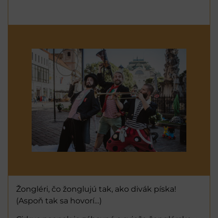
Žongléri, čo žonglujú tak, ako divák píska!
(Aspoň tak sa hovorí…)