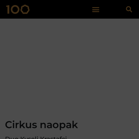
Cirkus naopak
Duo Kyseli Krastafci