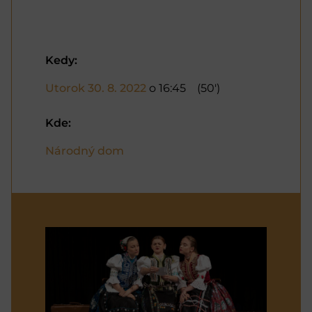
Kedy:
Utorok 30. 8. 2022
o 16:45
(50')
Kde:
Národný dom