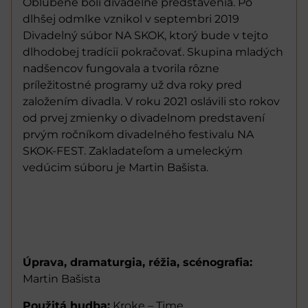
Obľúbené boli divadelné predstavenia. Po
dlhšej odmlke vznikol v septembri 2019
Divadelný súbor NA SKOK, ktorý bude v tejto
dlhodobej tradícii pokračovať. Skupina mladých
nadšencov fungovala a tvorila rôzne
príležitostné programy už dva roky pred
založením divadla. V roku 2021 oslávili sto rokov
od prvej zmienky o divadelnom predstavení
prvým ročníkom divadelného festivalu NA
SKOK-FEST. Zakladateľom a umeleckým
vedúcim súboru je Martin Bašista.
Úprava, dramaturgia, réžia, scénografia:
Martin Bašista
Použitá hudba:
Kroke – Time