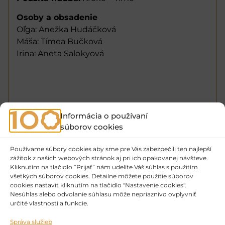
Osoby a obsadenie
Oľga: Anežka Hudáčková
Máša: Tímea Bučková
Irina: Aneta Salokyová
Informácia o používaní
súborov cookies
Používame súbory cookies aby sme pre Vás zabezpečili ten najlepší
zážitok z našich webových stránok aj pri ich opakovanej návšteve.
Kliknutím na tlačidlo “Prijať” nám udelíte Váš súhlas s použitím
všetkých súborov cookies. Detailne môžete použitie súborov
cookies nastaviť kliknutím na tlačidlo "Nastavenie cookies".
Nesúhlas alebo odvolanie súhlasu môže nepriaznivo ovplyvniť
určité vlastnosti a funkcie.
Správa služieb