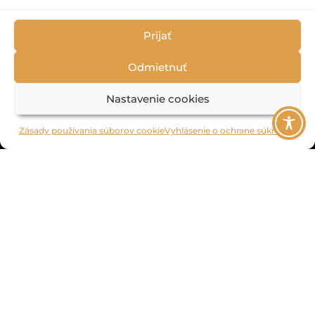
Prijať
Odmietnuť
We use cookies to ensure that you have the best experience on our website. If
Nastavenie cookies
you continue to use this site we assume that you accept this.
Learn more
Zásady používania súborov cookie
Vyhlásenie o ochrane súkromia
OK