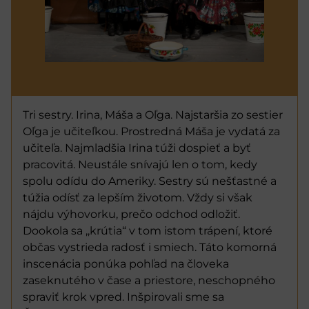
Tri sestry. Irina, Máša a Oľga. Najstaršia zo sestier
Oľga je učiteľkou. Prostredná Máša je vydatá za
učiteľa. Najmladšia Irina túži dospieť a byť
pracovitá. Neustále snívajú len o tom, kedy
spolu odídu do Ameriky. Sestry sú nešťastné a
túžia odísť za lepším životom. Vždy si však
nájdu výhovorku, prečo odchod odložiť.
Dookola sa ,,krútia“ v tom istom trápení, ktoré
občas vystrieda radosť i smiech. Táto komorná
inscenácia ponúka pohľad na človeka
zaseknutého v čase a priestore, neschopného
spraviť krok vpred. Inšpirovali sme sa