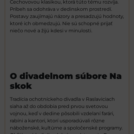
Čechovovou klasikou, ktorá túto tému rozvíja.
Príbeh sa odohráva v dedinskom prostredí.
Postavy zaujímajú názory a presadzujú hodnoty,
ktoré ich obmedzujú. Nie sú schopné prijať
niečo nové a žijú kdesi v minulosti.
O divadelnom súbore Na
skok
Tradícia ochotníckeho divadla v Raslaviciach
siaha až do obdobia pred prvou svetovou
vojnou, keď v dedine pôsobili vzdelaní farári,
rabíni a kantori, ktorí usporadúvali rôzne
náboženské, kultúrne a spoločenské programy.