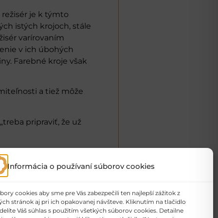
 režisér je k týmto
ch istých krojoch, stále
žisér varírovaním
šenie v ich úbohých
iny. Farebné kroje však
miteľnosti a tiež môže
treba pripraviť, že už
Informácia o používaní súborov cookies
ry cookies aby sme pre Vás zabezpečili ten najlepší zážitok z
h stránok aj pri ich opakovanej návšteve. Kliknutím na tlačidlo
delíte Váš súhlas s použitím všetkých súborov cookies. Detailne