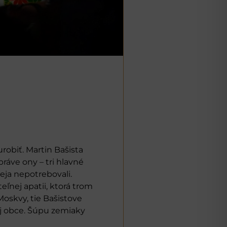
robiť. Martin Bašista
 práve ony – tri hlavné
eja nepotrebovali.
ľnej apatii, ktorá trom
Moskvy, tie Bašistove
nej obce. Šúpu zemiaky