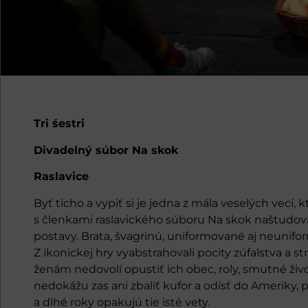
Tri śestri
Divadelný súbor Na skok
Raslavice
Byť ticho a vypiť si je jedna z mála veselých vecí
s členkami raslavického súboru Na skok naštudov
postavy. Brata, švagrinú, uniformované aj neunifo
Z ikonickej hry vyabstrahovali pocity zúfalstva a
ženám nedovolí opustiť ich obec, roly, smutné život
nedokážu zas ani zbaliť kufor a odísť do Ameriky, 
a dlhé roky opakujú tie isté vety.