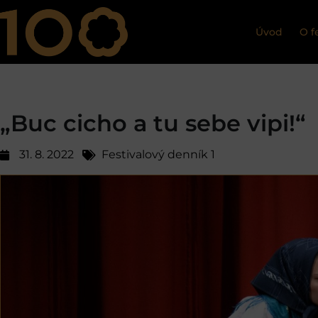
Úvod
O f
„Buc cicho a tu sebe vipi!“
31. 8. 2022
Festivalový denník 1