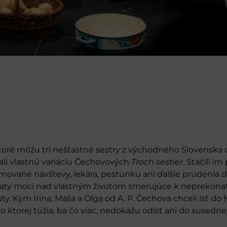
, ktoré môžu tri nešťastné sestry z východného Slovenska u
ali vlastnú variáciu Čechovových
Troch sestier
. Stačili im
rmované návštevy, lekára, pestúnku ani ďalšie prúdenia d
 straty moci nad vlastným životom smerujúce k neprekonate
y. Kým Irina, Máša a Oľga od A. P. Čechova chceli ísť do 
po ktorej túžia, ba čo viac, nedokážu odísť ani do sused