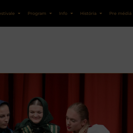
estivale
Program
Info
História
Pre médiá