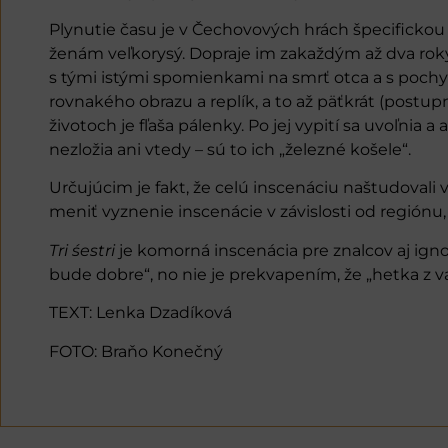
Plynutie času je v Čechovových hrách špecifickou 
ženám veľkorysý. Dopraje im zakaždým až dva roky, 
s tými istými spomienkami na smrť otca a s pochyb
rovnakého obrazu a replík, a to až päťkrát (postu
životoch je fľaša pálenky. Po jej vypití sa uvoľni
nezložia ani vtedy – sú to ich „železné košele“.
Určujúcim je fakt, že celú inscenáciu naštudovali 
meniť vyznenie inscenácie v závislosti od regiónu
Tri śestri
je komorná inscenácia pre znalcov aj ignor
bude dobre“, no nie je prekvapením, že „hetka z v
TEXT: Lenka Dzadíková
FOTO: Braňo Konečný