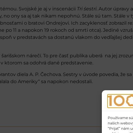
témou. Svojské je aj v inscenácii
Tri śestri
. Autor úpravy a
no ony sa aj tak nikam nepohnú. Stále sú tam. Stále v tý
nosťami o bratovi Ondrejovi. Ich zacyklenosť zobrazil re
pne po 11 a napokon 19 rokoch od smrti otca). Jediné vzru
a a aspoň v predstavách sa dostanú vlakom do vedľajšej ded
v šarišskom nárečí. To pre časť publika uberá na jej zrozu
, v ktorom sa odohrá dané predstavenie.
antov diela A. P. Čechova. Sestry v úvode povedia, že sa „
alala do Ameriky“ sa napokon nedostali.
Používame súbo
našich webovýc
“Prijať” nám u