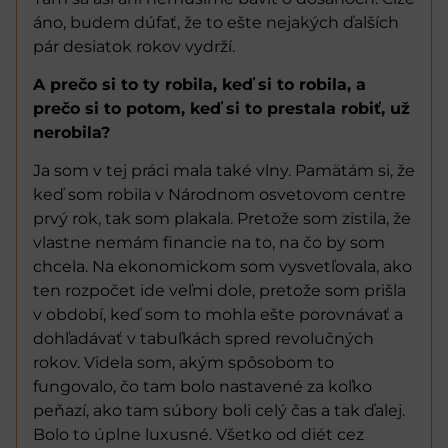
áno, budem dúfať, že to ešte nejakých ďalších
pár desiatok rokov vydrží.
A prečo si to ty robila, keď si to robila, a
prečo si to potom, keď si to prestala robiť, už
nerobila?
Ja som v tej práci mala také vlny. Pamätám si, že
keď som robila v Národnom osvetovom centre
prvý rok, tak som plakala. Pretože som zistila, že
vlastne nemám financie na to, na čo by som
chcela. Na ekonomickom som vysvetľovala, ako
ten rozpočet ide veľmi dole, pretože som prišla
v období, keď som to mohla ešte porovnávať a
dohľadávať v tabuľkách spred revolučných
rokov. Videla som, akým spôsobom to
fungovalo, čo tam bolo nastavené za koľko
peňazí, ako tam súbory boli celý čas a tak ďalej.
Bolo to úplne luxusné. Všetko od diét cez