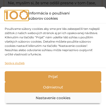
Nie, myslím si, že sme odišli presne v tom čase,
keď to malo byť. Strašne dôležité je uvedomiť si
Informácia o používaní
moment, keď už tomu nemáš ty sám čo dať,
súborov cookies
a tak dať vlastne tomu šancu žiť ďalej. Je fajn, že
to prebrali iní ľudia a robili to skvele, a vlastne
Používame súbory cookies aby sme pre Vás zabezpečili ten najlepší
preto tu stále môžeme byť.
zážitok z našich webových stránok aj pri ich opakovanej návšteve.
Kliknutím na tlačidlo “Prijať” nám udelíte Váš súhlas s použitím
TEXT: Maš.
všetkých súborov cookies. Detailne môžete použitie súborov
cookies nastaviť kliknutím na tlačidlo "Nastavenie cookies".
FOTO: Osobný archív
Nesúhlas alebo odvolanie súhlasu môže nepriaznivo ovplyvniť
určité vlastnosti a funkcie.
Správa služieb
Vysnívaný rozhovor s jubilantkou Maricou Harčaríkovou
Ďakujeme, že ste prišli, uvidíme sa o rok!
Prijať
Odmietnuť
2022 © Národné osvetové centrum
Spracúvanie osobných údajov
Všeobecné podmienky súťaží
Nastavenie cookies