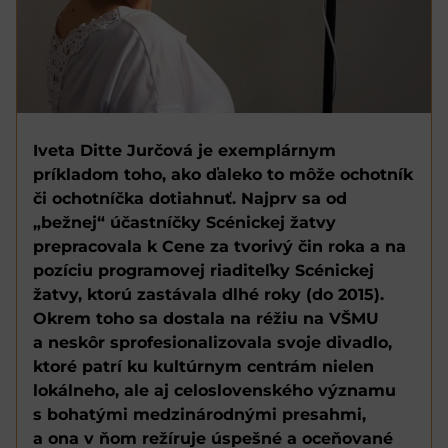
Iveta Ditte Jurčová je exemplárnym
príkladom toho, ako ďaleko to môže ochotník
či ochotníčka dotiahnuť. Najprv sa od
„bežnej“ účastníčky Scénickej žatvy
prepracovala k Cene za tvorivý čin roka a na
pozíciu programovej riaditeľky Scénickej
žatvy, ktorú zastávala dlhé roky (do 2015).
Okrem toho sa dostala na réžiu na VŠMU
a neskôr sprofesionalizovala svoje divadlo,
ktoré patrí ku kultúrnym centrám nielen
lokálneho, ale aj celoslovenského významu
s bohatými medzinárodnými presahmi,
a ona v ňom režíruje úspešné a oceňované