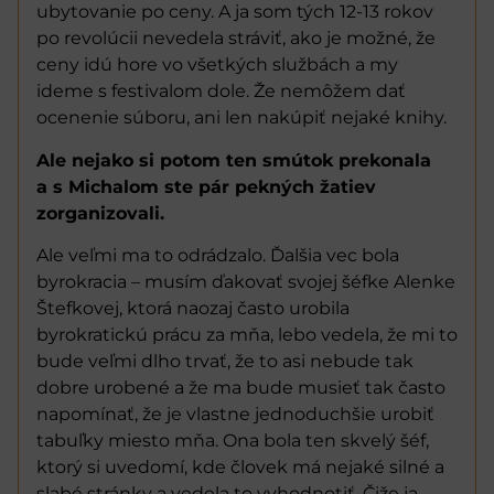
ubytovanie po ceny. A ja som tých 12-13 rokov
po revolúcii nevedela stráviť, ako je možné, že
ceny idú hore vo všetkých službách a my
ideme s festivalom dole. Že nemôžem dať
ocenenie súboru, ani len nakúpiť nejaké knihy.
Ale nejako si potom ten smútok prekonala
a s Michalom ste pár pekných žatiev
zorganizovali.
Ale veľmi ma to odrádzalo. Ďalšia vec bola
byrokracia – musím ďakovať svojej šéfke Alenke
Štefkovej, ktorá naozaj často urobila
byrokratickú prácu za mňa, lebo vedela, že mi to
bude veľmi dlho trvať, že to asi nebude tak
dobre urobené a že ma bude musieť tak často
napomínať, že je vlastne jednoduchšie urobiť
tabuľky miesto mňa. Ona bola ten skvelý šéf,
ktorý si uvedomí, kde človek má nejaké silné a
slabé stránky a vedela to vyhodnotiť. Čiže ja