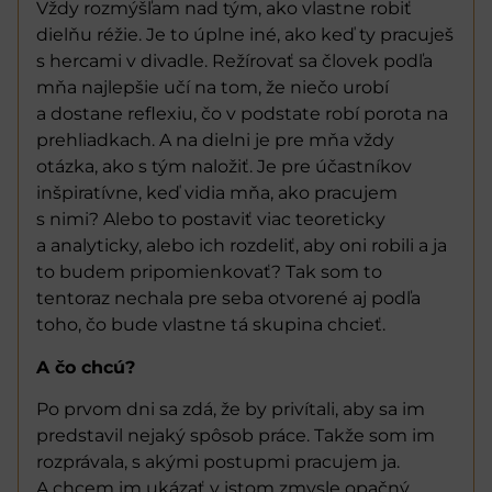
Vždy rozmýšľam nad tým, ako vlastne robiť
dielňu réžie. Je to úplne iné, ako keď ty pracuješ
s hercami v divadle. Režírovať sa človek podľa
mňa najlepšie učí na tom, že niečo urobí
a dostane reflexiu, čo v podstate robí porota na
prehliadkach. A na dielni je pre mňa vždy
otázka, ako s tým naložiť. Je pre účastníkov
inšpiratívne, keď vidia mňa, ako pracujem
s nimi? Alebo to postaviť viac teoreticky
a analyticky, alebo ich rozdeliť, aby oni robili a ja
to budem pripomienkovať? Tak som to
tentoraz nechala pre seba otvorené aj podľa
toho, čo bude vlastne tá skupina chcieť.
A čo chcú?
Po prvom dni sa zdá, že by privítali, aby sa im
predstavil nejaký spôsob práce. Takže som im
rozprávala, s akými postupmi pracujem ja.
A chcem im ukázať v istom zmysle opačný