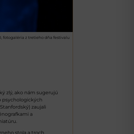
, fotogaléria z tretieho dňa festivalu
ký zlý, ako nám sugerujú
o psychologických
anfordský) zaujali
énografkami a
niatúru.
eho stola a troch