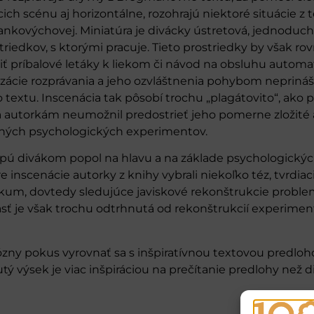
acich scénu aj horizontálne, rozohrajú niektoré situácie z 
Jankovýchovej. Miniatúra je divácky ústretová, jednoduc
iedkov, s ktorými pracuje. Tieto prostriedky by však rov
iť príbalové letáky k liekom či návod na obsluhu automati
izácie rozprávania a jeho ozvláštnenia pohybom neprináš
o textu. Inscenácia tak pôsobí trochu „plagátovito“, ako 
a autorkám neumožnil predostrieť jeho pomerne zložité
aných psychologických experimentov.
sypú divákom popol na hlavu a na základe psychologický
 inscenácie autorky z knihy vybrali niekoľko téz, tvrdiaci
ublikum, dovtedy sledujúce javiskové rekonštrukcie prob
sť je však trochu odtrhnutá od rekonštrukcií experimen
zny pokus vyrovnať sa s inšpiratívnou textovou predloho
ý výsek je viac inšpiráciou na prečítanie predlohy než 