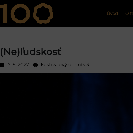
Úvod
O f
(Ne)ľudskosť
2. 9. 2022
Festivalový denník 3