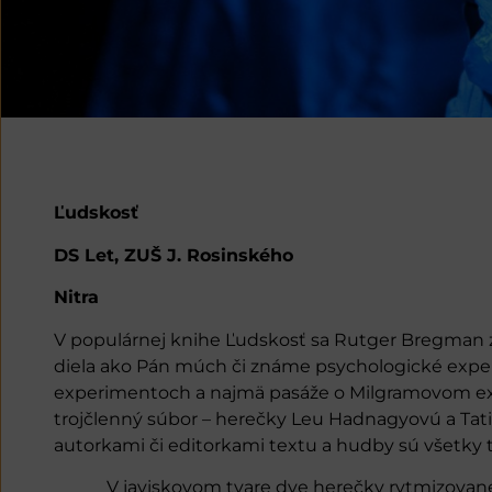
Ľudskosť
DS Let, ZUŠ J. Rosinského
Nitra
V populárnej knihe Ľudskosť sa Rutger Bregman zao
diela ako Pán múch či známe psychologické exper
experimentoch a najmä pasáže o Milgramovom ex
trojčlenný súbor – herečky Leu Hadnagyovú a Tat
autorkami či editorkami textu a hudby sú všetky tr
V javiskovom tvare dve herečky rytmizovane ro