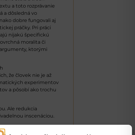
textu a toto rozprávanie
há a dôsledná vo
nako dobre fungovali aj
ckej práčky. Pri práci
ajú nijakú špecifickú
povrchná moralita či
 argumenty, ktorými
ch
ch, že človek nie je až
lematických experimentov
tov a pôsobí ako trochu
u. Ale redukcia
divadelnou inscenáciou.