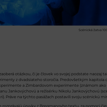
Scénická žatva 100
berá otázkou, či je človek vo svojej podstate naozaj ta
imenty z dvadsiateho storočia. Predovšetkým kapitola 
perimente a Zimbardovom experimente (známom ako St
ianu Jankovýchovú a režisérku Nikolu Jankovýchovú (sc
i). Práve na týchto pasážach postavili svoju scénickú mi
zprávajú úryvky z Bregmanovho textu, za pomoci čiern