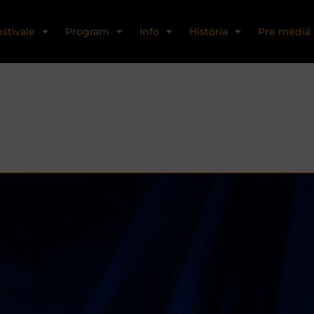
estivale
Program
Info
História
Pre médiá