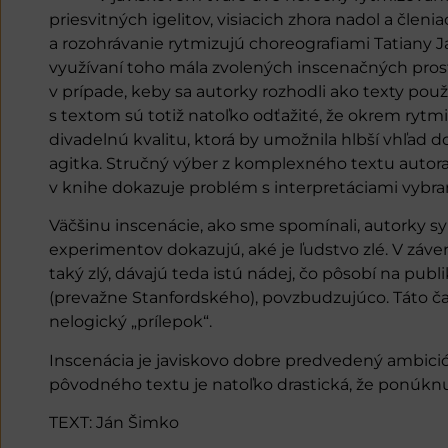
priesvitných igelitov, visiacich zhora nadol a členi
a rozohrávanie rytmizujú choreografiami Tatiany 
využívaní toho mála zvolených inscenačných prostr
v prípade, keby sa autorky rozhodli ako texty použ
s textom sú totiž natoľko odťažité, že okrem rytm
divadelnú kvalitu, ktorá by umožnila hlbší vhľad d
agitka. Stručný výber z komplexného textu autor
v knihe dokazuje problém s interpretáciami vybr
Väčšinu inscenácie, ako sme spomínali, autorky 
experimentov dokazujú, aké je ľudstvo zlé. V závere
taký zlý, dávajú teda istú nádej, čo pôsobí na p
(prevažne Stanfordského), povzbudzujúco. Táto ča
nelogický „prílepok“.
Inscenácia je javiskovo dobre predvedený ambició
pôvodného textu je natoľko drastická, že ponúknut
TEXT: Ján Šimko