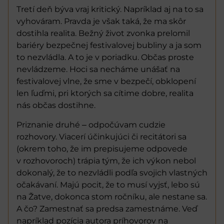
Tretí deň býva vraj kritický. Napríklad aj na to sa
vyhováram. Pravda je však taká, že ma skôr
dostihla realita. Bežný život zvonka prelomil
bariéry bezpečnej festivalovej bubliny a ja som
to nezvládla. A to je v poriadku. Občas proste
nevládzeme. Hoci sa necháme unášať na
festivalovej vlne, že sme v bezpečí, obklopení
len ľuďmi, pri ktorých sa cítime dobre, realita
nás občas dostihne.
Priznanie druhé ‒ odpočúvam cudzie
rozhovory. Viacerí účinkujúci či recitátori sa
(okrem toho, že im prepisujeme odpovede
v rozhovoroch) trápia tým, že ich výkon nebol
dokonalý, že to nezvládli podľa svojich vlastných
očakávaní. Majú pocit, že to musí vyjsť, lebo sú
na Žatve, dokonca stom ročníku, ale nestane sa.
A čo? Zamestnať sa predsa zamestnáme. Veď
napríklad pozícia autora príhovorov na