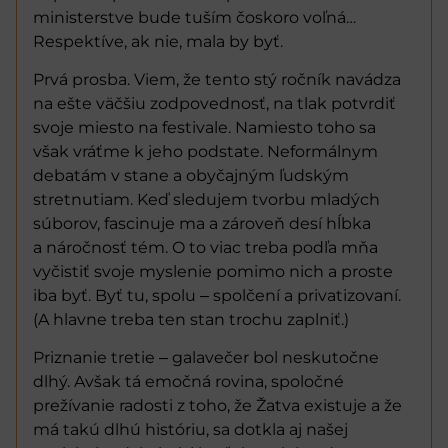
ministerstve bude tuším čoskoro voľná…
Respektíve, ak nie, mala by byť.
Prvá prosba. Viem, že tento stý ročník navádza
na ešte väčšiu zodpovednosť, na tlak potvrdiť
svoje miesto na festivale. Namiesto toho sa
však vráťme k jeho podstate. Neformálnym
debatám v stane a obyčajným ľudským
stretnutiam. Keď sledujem tvorbu mladých
súborov, fascinuje ma a zároveň desí hĺbka
a náročnosť tém. O to viac treba podľa mňa
vyčistiť svoje myslenie pomimo nich a proste
iba byť. Byť tu, spolu ‒ spolčení a privatizovaní.
(A hlavne treba ten stan trochu zaplniť.)
Priznanie tretie ‒ galavečer bol neskutočne
dlhý. Avšak tá emočná rovina, spoločné
prežívanie radosti z toho, že Žatva existuje a že
má takú dlhú históriu, sa dotkla aj našej