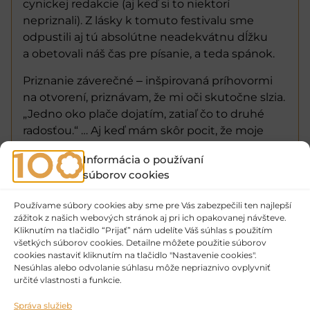
cynickej redakcie (aj keď si to niektorí
nepriznali). Z lásky k tomuto festivalu sme
odpustili aj tú absolútne neadekvátnu dĺžku
a obetovali náš čas pre písanie, a teda spánok.
Priznanie záverečné ‒ inšpirovaná príhovormi
na otvorení, priznávam, že mi oči skutočne slzia.
„Jedno oko plače dojatím, zatiaľ čo to druhé
radosťou.“ … Aj keď mám skôr pocit, že moje
jedno oko plače zo slnka a druhé z nedostatku
Informácia o používaní
spánku. Hľadám v tom to očistenie, no
súborov cookies
neprichádza. A preto tento úvodník… Tak
zdieľajte, oslavujte, ale hlavne, neberte to až tak
Používame súbory cookies aby sme pre Vás zabezpečili ten najlepší
vážne. Pomáha to.
zážitok z našich webových stránok aj pri ich opakovanej návšteve.
Kliknutím na tlačidlo “Prijať” nám udelíte Váš súhlas s použitím
TEXT: Diddy P.
všetkých súborov cookies. Detailne môžete použitie súborov
cookies nastaviť kliknutím na tlačidlo "Nastavenie cookies".
FOTO: Michal Lašut
Nesúhlas alebo odvolanie súhlasu môže nepriaznivo ovplyvniť
určité vlastnosti a funkcie.
Správa služieb
Zásadné je povedať si pravidlá hry
(Ne)ľudskosť