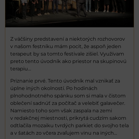
Z väčšiny predstavení a niektorých rozhovorov
v našom festníku mám pocit, že aspoň jeden
terapeut by sa tomto festivale zišiel. Využívam
preto tento úvodník ako priestor na skupinovú
terapiu…
Priznanie prvé. Tento úvodník mal vznikať za
úplne iných okolností. Po hodinách
plnohodnotného spánku som si mala v čistom
oblečení sadnúť za počítač a velebiť galavečer.
Namiesto toho som však zaspala na zemi
v redakčnej miestnosti, prikrytá cudzím sakom
odtlačila mozaiku tvrdých parkiet do svojho tela
a v šatách zo včera zvaľujem vinu na iných…