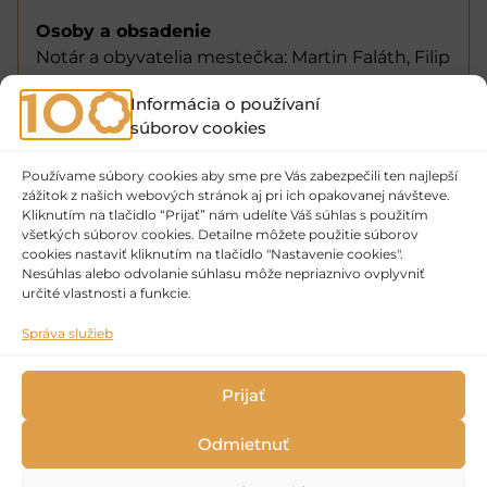
Osoby a obsadenie
Notár a obyvatelia mestečka: Martin Faláth, Filip
Valt, Viktória Korosiová, Michaela Mišiaková,
Informácia o používaní
Lenka Ragulová, Natália Dubničková, Patrik
súborov cookies
Vojtech, Michaela Liptáková, Sofia Ovečková,
Martin Hrdý, Veronika Bukovčáková, Natália
Používame súbory cookies aby sme pre Vás zabezpečili ten najlepší
Janeková, Patrícia Galková, Adriana Koprdová,
zážitok z našich webových stránok aj pri ich opakovanej návšteve.
Liliana Ritková, Viktória Holá, Michaela
Kliknutím na tlačidlo “Prijať” nám udelíte Váš súhlas s použitím
všetkých súborov cookies. Detailne môžete použitie súborov
Chovancová, Vanesa Križanová, Adam
cookies nastaviť kliknutím na tlačidlo "Nastavenie cookies".
Chovanec, Klára Vinczeová, Matyáš Matouch
Nesúhlas alebo odvolanie súhlasu môže nepriaznivo ovplyvniť
určité vlastnosti a funkcie.
Správa služieb
Prijať
Odmietnuť