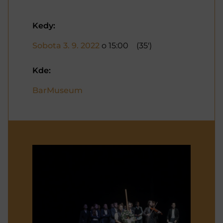
Kedy:
Sobota 3. 9. 2022
o 15:00
(35')
Kde:
BarMuseum