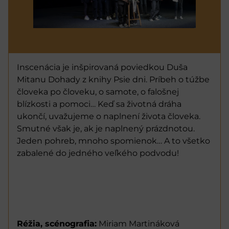
Inscenácia je inšpirovaná poviedkou Duša
Mitanu Dohady z knihy Psie dni. Príbeh o túžbe
človeka po človeku, o samote, o falošnej
blízkosti a pomoci… Keď sa životná dráha
ukončí, uvažujeme o naplnení života človeka.
Smutné však je, ak je naplnený prázdnotou.
Jeden pohreb, mnoho spomienok… A to všetko
zabalené do jedného veľkého podvodu!
Réžia, scénografia:
Miriam Martináková