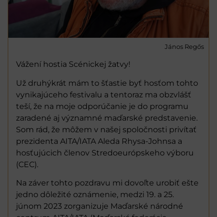
János Regős
Vážení hostia Scénickej žatvy!
Už druhýkrát mám to šťastie byť hosťom tohto
vynikajúceho festivalu a tentoraz ma obzvlášť
teší, že na moje odporúčanie je do programu
zaradené aj významné maďarské predstavenie.
Som rád, že môžem v našej spoločnosti privítať
prezidenta AITA/IATA Aleda Rhysa-Johnsa a
hosťujúcich členov Stredoeurópskeho výboru
(CEC).
Na záver tohto pozdravu mi dovoľte urobiť ešte
jedno dôležité oznámenie, medzi 19. a 25.
júnom 2023 zorganizuje Maďarské národné