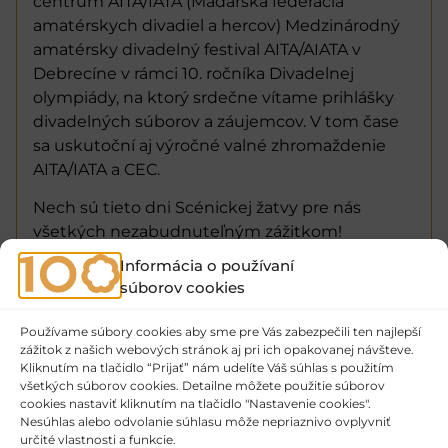
centrum AITA/IATA (Maďarská federácia
amatérskych divadiel a hercov) Medzinárodný
amatérsky divadelný festival AITA/AIATA v
Debrecíne v rámci 10. ročníka Divadelnej
olympiády, na ktorý srdečne vítame prihlášky
divadelných súborov a záujemcov. V tom čase
sa uskutoční aj výročné valné zhromaždenie
AITA/IATA a CEC.
Nech sú tieto dni Scénickej žatvy pre nás
všetkých nezabudnuteľným zážitkom!
Informácia o používaní
János Regős
súborov cookies
predseda Maďarskej federácie amatérskych
divadiel a hercov
Používame súbory cookies aby sme pre Vás zabezpečili ten najlepší
zážitok z našich webových stránok aj pri ich opakovanej návšteve.
Kliknutím na tlačidlo “Prijať” nám udelíte Váš súhlas s použitím
člen organizačného výboru Medzinárodného
všetkých súborov cookies. Detailne môžete použitie súborov
festivalu amatérskeho divadla AITA/AIATA 2023 v
cookies nastaviť kliknutím na tlačidlo "Nastavenie cookies".
Debrecíne
Nesúhlas alebo odvolanie súhlasu môže nepriaznivo ovplyvniť
určité vlastnosti a funkcie.