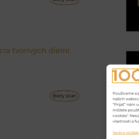
ia tvorivých dielní
Používame súbo
Biely stan
našich webovýc
“Prijať” nám u
môžete použiti
cookies". Nes
vlastnosti a fu
Správa služieb