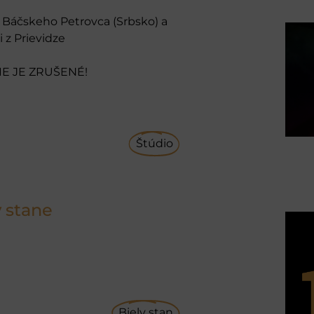
 Báčskeho Petrovca (Srbsko) a
 z Prievidze
E JE ZRUŠENÉ!
Štúdio
 stane
Biely stan