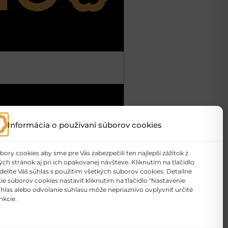
Informácia o používaní súborov cookies
ry cookies aby sme pre Vás zabezpečili ten najlepší zážitok z
h stránok aj pri ich opakovanej návšteve. Kliknutím na tlačidlo
delíte Váš súhlas s použitím všetkých súborov cookies. Detailne
e súborov cookies nastaviť kliknutím na tlačidlo "Nastavenie
úhlas alebo odvolanie súhlasu môže nepriaznivo ovplyvniť určité
nkcie.