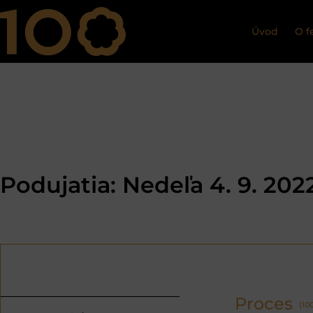
Úvod
O f
Podujatia: Nedeľa 4. 9. 202
Proces
(100