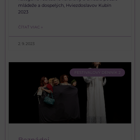
mládeže a dospelých, Hviezdoslavov Kubín
2023
ČÍTAŤ VIAC »
2. 9. 2023
FESTIVALOVÝ DENNÍK 2
Beznádej