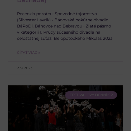
Recenzia porotcu: Spovedné tajomstvo
(Silvester Lavrík) • Bánovské pokútne divadlo
BáPoDi, Bánovce nad Bebravou • Zlaté pásmo
v kategórii I. Prúdy súčasného divadla na
celoštátnej súťaži Belopotockého Mikuláš 2023
ČÍTAŤ VIAC »
2. 9. 2023
FESTIVALOVÝ DENNÍK 2