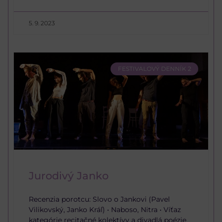
5. 9. 2023
FESTIVALOVÝ DENNÍK 2
Jurodivý Janko
Recenzia porotcu: Slovo o Jankovi (Pavel
Vilikovský, Janko Kráľ) • Naboso, Nitra • Víťaz
kategórie recitačné kolektívy a divadlá poézie