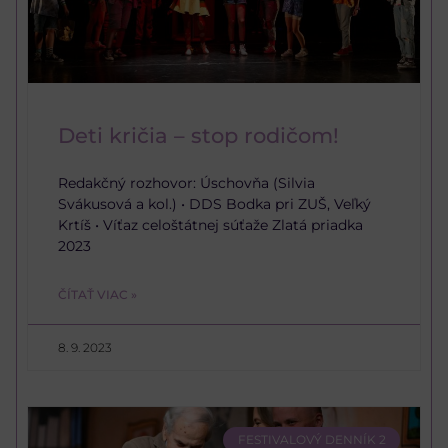
Deti kričia – stop rodičom!
Redakčný rozhovor: Úschovňa (Silvia
Svákusová a kol.) • DDS Bodka pri ZUŠ, Veľký
Krtíš • Víťaz celoštátnej súťaže Zlatá priadka
2023
ČÍTAŤ VIAC »
8. 9. 2023
FESTIVALOVÝ DENNÍK 2