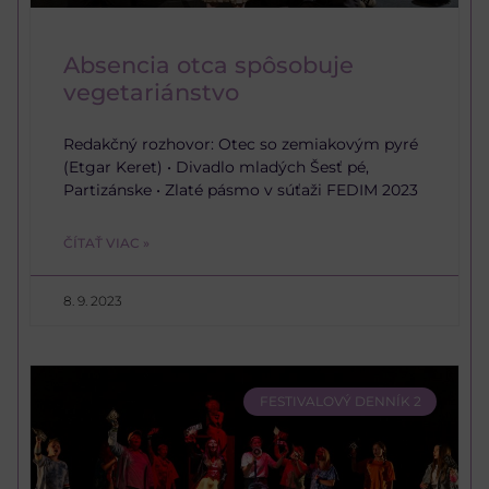
Absencia otca spôsobuje
vegetariánstvo
Redakčný rozhovor: Otec so zemiakovým pyré
(Etgar Keret) • Divadlo mladých Šesť pé,
Partizánske • Zlaté pásmo v súťaži FEDIM 2023
ČÍTAŤ VIAC »
8. 9. 2023
FESTIVALOVÝ DENNÍK 2