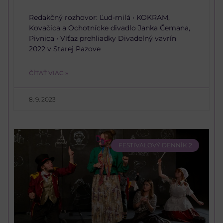
Redakčný rozhovor: Ľud-milá • KOKRAM,
Kovačica a Ochotnícke divadlo Janka Čemana,
Pivnica • Víťaz prehliadky Divadelný vavrín
2022 v Starej Pazove
ČÍTAŤ VIAC »
8. 9. 2023
FESTIVALOVÝ DENNÍK 2