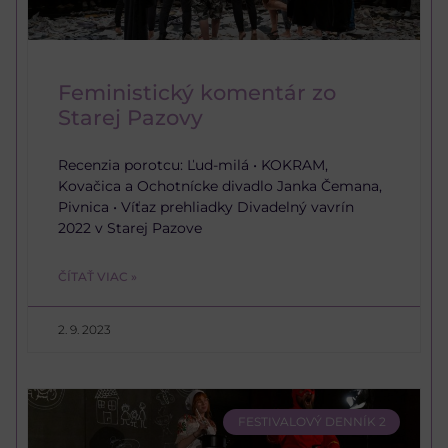
Feministický komentár zo
Starej Pazovy
Recenzia porotcu: Ľud-milá • KOKRAM,
Kovačica a Ochotnícke divadlo Janka Čemana,
Pivnica • Víťaz prehliadky Divadelný vavrín
2022 v Starej Pazove
ČÍTAŤ VIAC »
2. 9. 2023
FESTIVALOVÝ DENNÍK 2