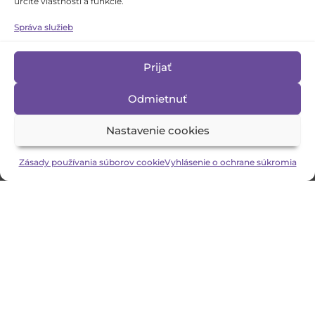
určité vlastnosti a funkcie.
Správa služieb
FESTIVALOVÝ DENNÍK 2
Prijať
Odmietnuť
Nastavenie cookies
Zásady používania súborov cookie
Vyhlásenie o ochrane súkromia
Instant manuál k časovanej
bombe
Recenzia porotcu: Úschovňa (Silvia Svákusová
a kol.) • DDS Bodka pri ZUŠ, Veľký Krtíš • Víťaz
celoštátnej súťaže Zlatá priadka 2023
ČÍTAŤ VIAC »