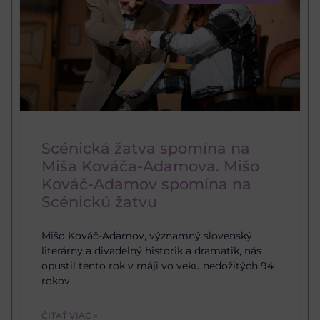
Scénická žatva spomína na
Miša Kováča-Adamova. Mišo
Kováč-Adamov spomína na
Scénickú žatvu
Mišo Kováč-Adamov, významný slovenský
literárny a divadelný historik a dramatik, nás
opustil tento rok v máji vo veku nedožitých 94
rokov.
ČÍTAŤ VIAC »