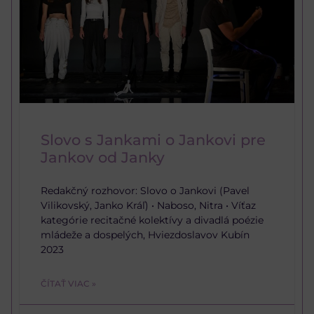
Slovo s Jankami o Jankovi pre
Jankov od Janky
Redakčný rozhovor: Slovo o Jankovi (Pavel
Vilikovský, Janko Kráľ) • Naboso, Nitra • Víťaz
kategórie recitačné kolektívy a divadlá poézie
mládeže a dospelých, Hviezdoslavov Kubín
2023
ČÍTAŤ VIAC »