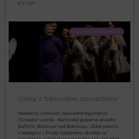
8. 9. 2023
FESTIVALOVÝ DENNÍK 2
Úniky z bánovskej spovednice
Redakčný rozhovor: Spovedné tajomstvo
(Silvester Lavrík) • Bánovské pokútne divadlo
BáPoDi, Bánovce nad Bebravou • Zlaté pásmo
v kategórii I. Prúdy súčasného divadla na