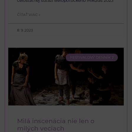
celoštátnej súťaži Belopotockého Mikuláš 2023
ČÍTAŤ VIAC »
8. 9. 2023
FESTIVALOVÝ DENNÍK 2
Milá inscenácia nie len o
milých veciach