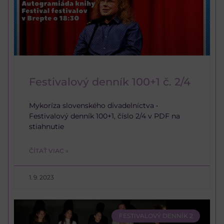
Festivalový denník 100+1 č. 2/4
Mykoríza slovenského divadelníctva •
Festivalový denník 100+1, číslo 2/4 v PDF na
stiahnutie
ČÍTAŤ VIAC »
1. 9. 2023
FESTIVALOVÝ DENNÍK 2