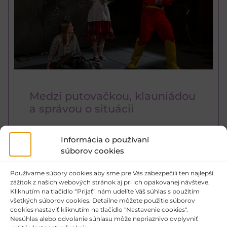
Medzi putovačkou, klauniádou
a správou o situácii
Recenzia porotcu: Otec so zemiakovým pyré
Informácia o používaní
(Etgar Keret) • Divadlo mladých Šesť pé,
súborov cookies
Partizánske • Zlaté pásmo v súťaži FEDIM 2023
Používame súbory cookies aby sme pre Vás zabezpečili ten najlepší
ČÍTAŤ VIAC »
zážitok z našich webových stránok aj pri ich opakovanej návšteve.
Kliknutím na tlačidlo “Prijať” nám udelíte Váš súhlas s použitím
všetkých súborov cookies. Detailne môžete použitie súborov
2. 9. 2023
cookies nastaviť kliknutím na tlačidlo "Nastavenie cookies".
Nesúhlas alebo odvolanie súhlasu môže nepriaznivo ovplyvniť