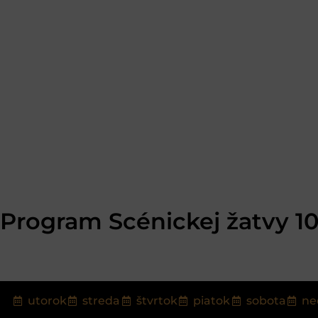
Program Scénickej žatvy 1
utorok
streda
štvrtok
piatok
sobota
ne