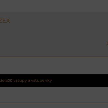
ZEX
deľa
vstupy a vstupenky