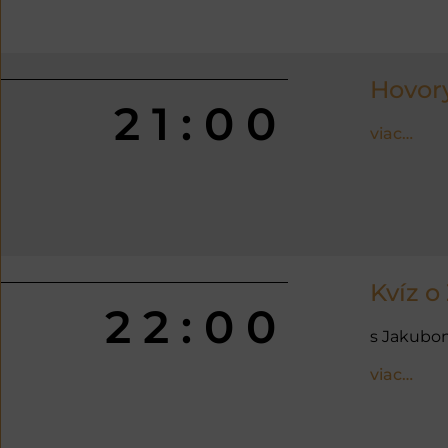
Hovory
21:00
viac…
Kvíz o
22:00
s Jakubo
viac…