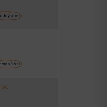
rodný dom
hrada SNM
roe