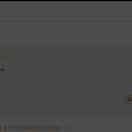
(35')
ka
B
a z morského dna
(30')