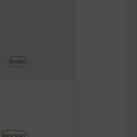
Štúdio
Biely stan