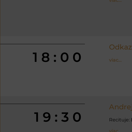
viac…
Odkaz
18:00
viac…
Andre
19:30
Recituje:
viac…