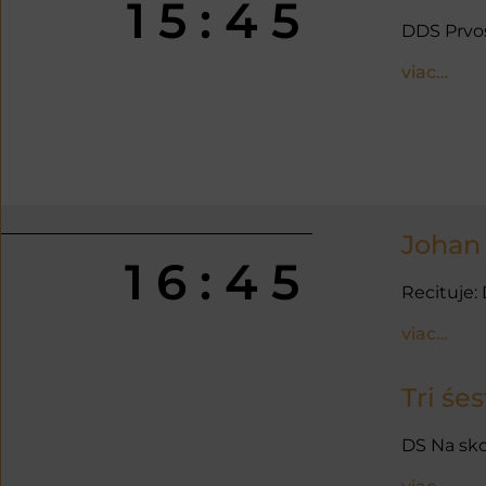
15:45
DDS Prvo
viac…
Johan 
16:45
Recituje:
viac…
Tri śes
DS Na sk