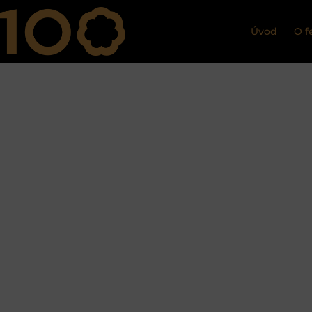
Úvod
O f