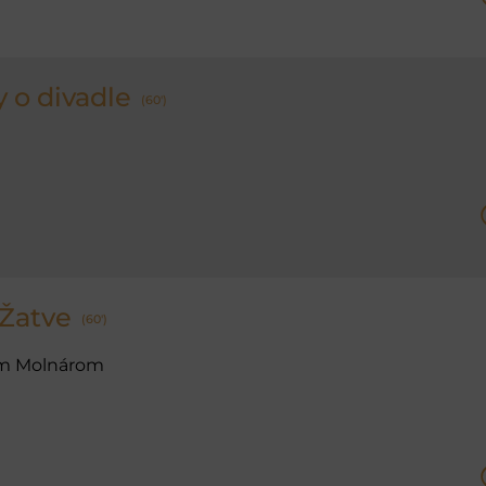
 o divadle
(60')
 Žatve
(60')
m Molnárom