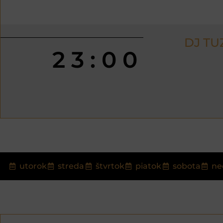
DJ TU
23:00
utorok
streda
štvrtok
piatok
sobota
ne