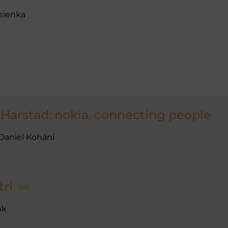
sienka
Harstad: nokia. connecting people
 Daniel Koháni
tri
(50')
ok