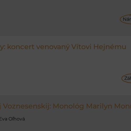
Ná
y: koncert venovaný Vítovi Hejnému
Zá
j Voznesenskij: Monológ Marilyn Mon
 Eva Oľhová