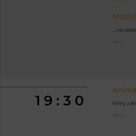
Matil
… na cest
viac…
Animá
19:30
Filmy z B
viac…