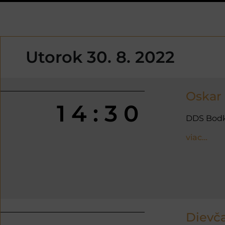
Utorok 30. 8. 2022
Oskar
14:30
DDS Bod
viac…
Dievč