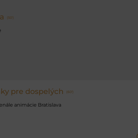
da
(50')
e
ky pre dospelých
(60')
ienále animácie Bratislava